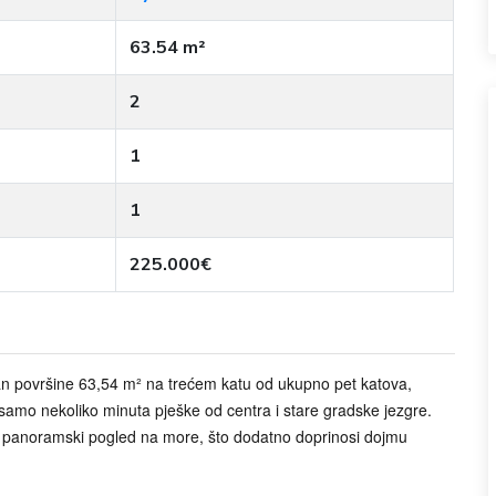
63.54 m²
2
1
1
225.000€
an površine 63,54 m² na trećem katu od ukupno pet katova,
 samo nekoliko minuta pješke od centra i stare gradske jezgre.
a i panoramski pogled na more, što dodatno doprinosi dojmu