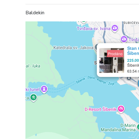
Baldekin
Stan 
Šiben
Prodáno
225.0
Šibeni
63.54 