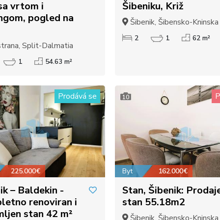
sa vrtom i
Šibeniku, Križ
ngom, pogled na
Šibenik, Šibensko-Kninska
2
1
62 m²
rana, Split-Dalmatia
1
54.63 m²
Prodává se
P
10
225.000€
Byt
162.000€
ik – Baldekin -
Stan, Šibenik: Prodaj
etno renoviran i
stan 55.18m2
ljen stan 42 m²
Šibenik, Šibensko-Kninska