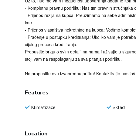
Uz to, nudimo vam mogućnost ugovaranja dodatne komplet
- Kompletnu pravnu podršku: Naš tim pravnih stručnjaka os
- Prijenos režija na kupca: Preuzimamo na sebe administr
ime.
- Prijenos vlasništva nekretnine na kupca: Vodimo komple
- Praćenje u postupku kreditiranja: Ukoliko vam je potre
cijelog procesa kreditiranja.
Prepustite brigu o svim detaljima nama i uživajte u sigurn
stoji vam na raspolaganju za sva pitanja i podršku.
Ne propustite ovu izvanrednu priliku! Kontaktirajte nas 
Features
Klimatizace
Sklad
Location