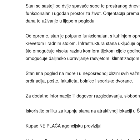
Stan se sastoji od dvije spavaće sobe te prostranog dnevnog
funkcionalan i ugodan prostor za život. Orijentacija prem
dana te uživanje u lijepom pogledu.
Od opreme, stan je potpuno funkcionalan, s kuhinjom opre
krevetom i radnim stolom. Infrastruktura stana uključuje op
što omogućuje visoku razinu komfora tijekom cijele godi
omogućuje daljinsko upravljanje rasvjetom, klimatizacijo
Stan ima pogled na more i u neposrednoj blizini svih važnih
ordinacija, pošte, fakulteta, bolnice i sportske dvorane.
Za dodatne informacije ili dogovor razgledavanja, slobod
Iskoristite priliku za kupnju stana na atraktivnoj lokaciji u 
Kupac NE PLAĆA agencijsku proviziju!