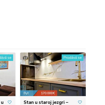
dává se
Prodává se
13
Byt
170.000€
 u
Stan u staroj jezgri –