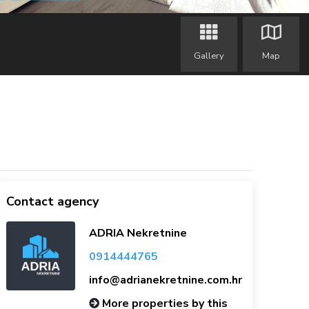
Gallery
Map
Contact agency
ADRIA Nekretnine
0914444765
info@adrianekretnine.com.hr
More properties by this