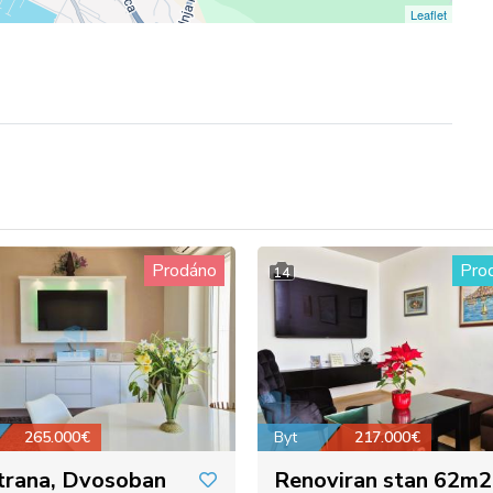
Leaflet
Prodáno
Pro
14
265.000€
Byt
217.000€
trana, Dvosoban
Renoviran stan 62m2