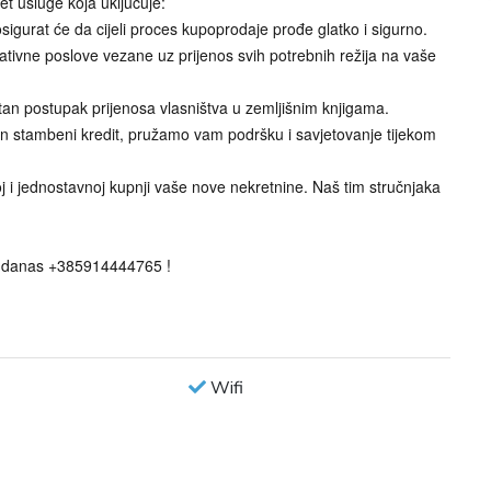
 usluge koja uključuje:
igurat će da cijeli proces kupoprodaje prođe glatko i sigurno.
ativne poslove vezane uz prijenos svih potrebnih režija na vaše
tan postupak prijenosa vlasništva u zemljišnim knjigama.
ban stambeni kredit, pružamo vam podršku i savjetovanje tijekom
oj i jednostavnoj kupnji vaše nove nekretnine. Naš tim stručnjaka
još danas +385914444765 !
Wifi