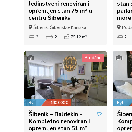
Jedinstveni renoviran i
stan 
opremljen stan 75 m² u
parki
centru Šibenika
more
Šibenik, Šibensko-Kninska
Podst
2
2
75.12 m²
2
Prodáno
9
13
Byt
190.000€
Byt
Šibenik – Baldekin -
Šiben
Kompletno renoviran i
Kompl
opremljen stan 51 m²
oprem