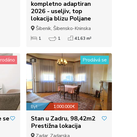
kompletno adaptiran
2026 - useljiv, top
lokacija blizu Poljane
Šibenik, Šibensko-Kninska
1
1
41.63 m²
rodáno
Prodává se
8
Byt
1.000.000€
e se
Stan u Zadru, 98,42m2
Prestižna lokacija
Zadar, Zadarska