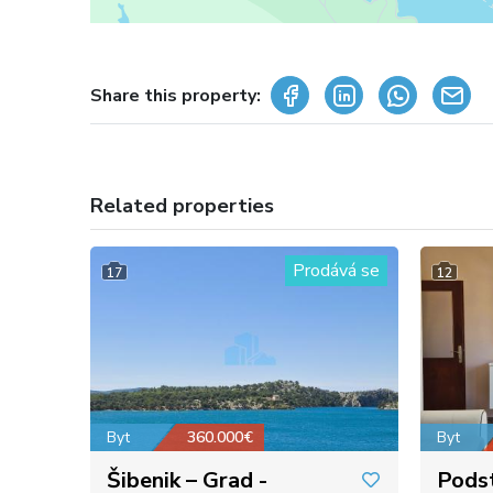
Share this property:
Related properties
Prodává se
17
12
Byt
360.000€
Byt
Šibenik – Grad -
Pods