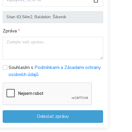
Zpráva
Souhlasím s
Podmínkami a Zásadami ochrany
osobních údajů
Odeslat zprávu