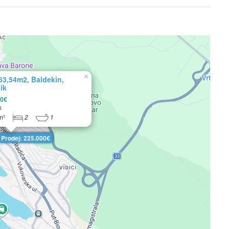
×
63,54m2, Baldekin,
ik
00€
k
m²
2
1
Prodej: 225.000€