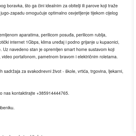
 boravka, što ga čini idealnim za obitelji ili parove koji traže
a jugo-zapadu omogućuje optimalno osvjetljenje tijekom cijelog
mljenom aparatima, perilicom posuđa, perilicom rublja,
tički internet 1Gbps, klima uređaj i podno grijanje u kupaonici,
ne. Uz navedeno stan je opremljen smart home sustavom koji
m, video portafonom, pametnom bravom i električnim roletama.
 sadržaja za svakodnevni život - škole, vrtića, trgovina, ljekarni,
no nas kontaktirajte +385914444765.
Šibeniku.