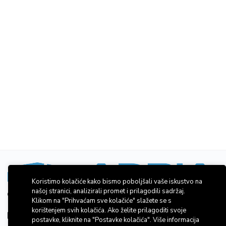
Koristimo kolačiće kako bismo poboljšali vaše iskustvo na
našoj stranici, analizirali promet i prilagodili sadržaj.
Ivana Gundulića 32, 22000 Šibenik, Hrvatska
Klikom na "Prihvaćam sve kolačiće" slažete se s
korištenjem svih kolačića. Ako želite prilagoditi svoje
Kontakt:
+385914444765
postavke, kliknite na "Postavke kolačića". Više informacija