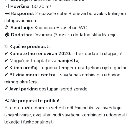
📐
Površina:
50,20 m²
🛏
Raspored:
2 spavaće sobe + dnevni boravak s kuhinjom
i blagovaonicom
🚿
Sanitarije:
Kupaonica + zaseban WC
🏠
Dodatno:
Drvarnica (3 m²) za dodatno skladištenje
✨
Ključne prednosti:
✔
Kompletno renoviran 2020.
– bez dodatnih ulaganja!
✔ Mogućnost doplate za
namještaj
✔
Klima uređaj
– ugodna temperatura tijekom cijele godine
✔
Blizina mora i centra
– savršena kombinacija urbanog i
mirnog okruženja
✔
Javni parking
dostupan ispred zgrade
📢
Ne propustite priliku!
Bilo da tražite dom za sebe ili odličnu priliku za investiciju i
iznajmljivanje, ovaj stan nudi savršenu kombinaciju udobnosti,
lokacije i funkcionalnosti.