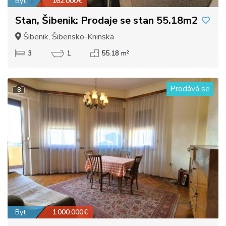
Byt
162.000€
Stan, Šibenik: Prodaje se stan 55.18m2
Šibenik, Šibensko-Kninska
3
1
55.18 m²
Prodává se
8
Byt
1.000.000€