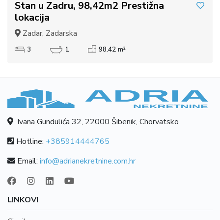
Stan u Zadru, 98,42m2 Prestižna
lokacija
Zadar, Zadarska
3
1
98.42 m²
Ivana Gundulića 32, 22000 Šibenik, Chorvatsko
Hotline:
+385914444765
Email:
info@adrianekretnine.com.hr
LINKOVI