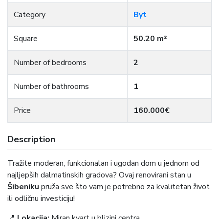
Category
Byt
Square
50.20 m²
Number of bedrooms
2
Number of bathrooms
1
Price
160.000€
Description
Tražite moderan, funkcionalan i ugodan dom u jednom od
najljepših dalmatinskih gradova? Ovaj renovirani stan u
Šibeniku
pruža sve što vam je potrebno za kvalitetan život
ili odličnu investiciju!
📍
Lokacija:
Miran kvart u blizini centra