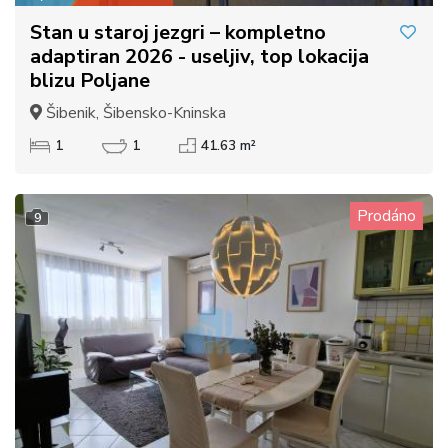
Stan u staroj jezgri – kompletno
adaptiran 2026 - useljiv, top lokacija
blizu Poljane
Šibenik, Šibensko-Kninska
1
1
41.63 m²
Prodáno
9