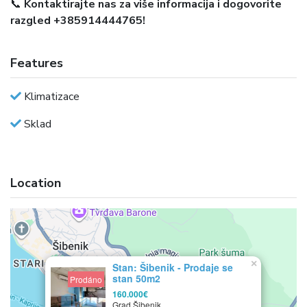
📞
Kontaktirajte nas za više informacija i dogovorite
razgled +385914444765!
Features
Klimatizace
Sklad
Location
×
Stan: Šibenik - Prodaje se
stan 50m2
Prodáno
160.000€
Grad Šibenik