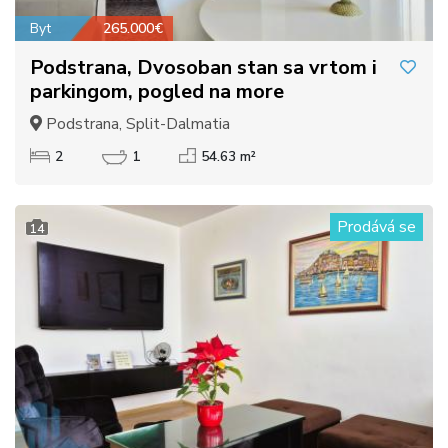
Byt
265.000€
Podstrana, Dvosoban stan sa vrtom i
parkingom, pogled na more
Podstrana, Split-Dalmatia
2
1
54.63 m²
Prodává se
14