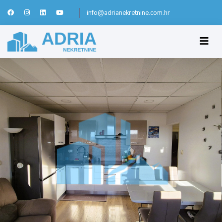
info@adrianekretnine.com.hr