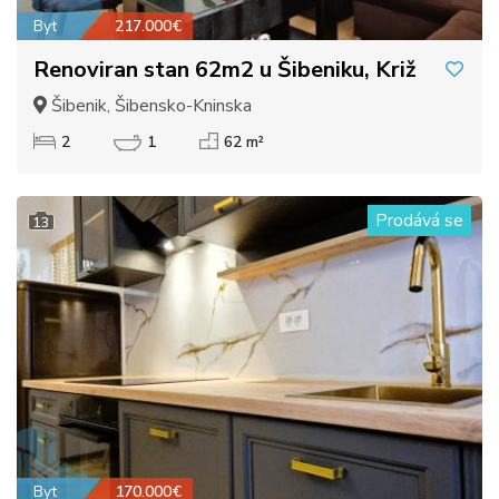
Byt
217.000€
Renoviran stan 62m2 u Šibeniku, Križ
Šibenik, Šibensko-Kninska
2
1
62 m²
Prodává se
13
Byt
170.000€