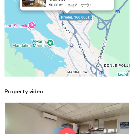
50.20 m²
2
1
Prodej: 160.000€
Leaflet
Property video