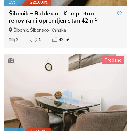
Byt
225.000€
Šibenik – Baldekin - Kompletno
renoviran i opremljen stan 42 m²
Šibenik, Šibensko-Kninska
2
1
42 m²
Prodáno
10