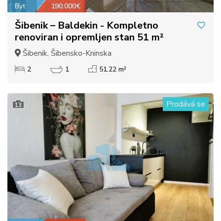
Byt
190.000€
Šibenik – Baldekin - Kompletno
renoviran i opremljen stan 51 m²
Šibenik, Šibensko-Kninska
2
1
51.22 m²
Prodává se
13