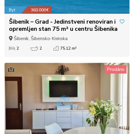
Byt
360.000€
Šibenik – Grad - Jedinstveni renoviran i
opremljen stan 75 m² u centru Šibenika
Šibenik, Šibensko-Kninska
2
2
75.12 m²
Prodáno
12